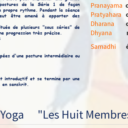
 postures de la Série 1 de façon
Pranayama
n propre rythme. Pendant la séance
Pratyahara
 peut être amené à apporter des
Dharana
tuée de plusieurs "sous séries" de
Dhyana
une progression très précise.
B
Samadhi
pées d'une posture intermédiaire ou
 introductif et se termine par une
e en sanskrit.
 Yoga "Les Huit Membres