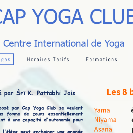
CAP YOGA CLU
Centre International de Yoga
ogas
Horaires Tarifs
Formations
Les 8 
é par Śrī K. Pattabhi Jois
posé par Cap Yoga Club se veulent
Yama
s forme de cours essentiellement
Niyama
ant à une capacité d'autonomie pour
Asana
 l'élève peut enchainer une grande